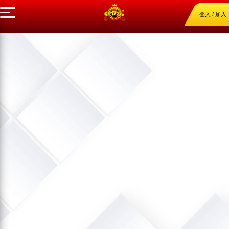
登入 / 加入