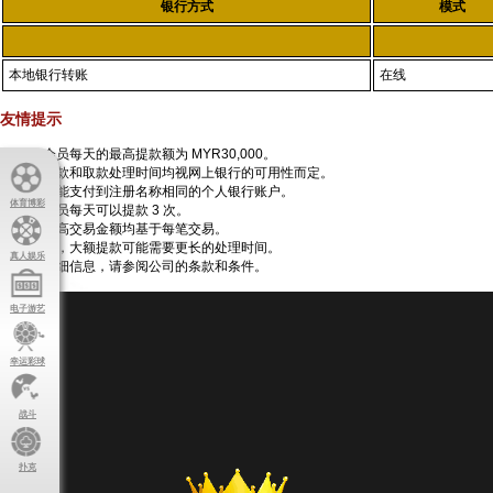
银行方式
模式
本地银行转账
在线
友情提示
每位会员每天的最高提款额为 MYR30,000。
所有存款和取款处理时间均视网上银行的可用性而定。
提款只能支付到注册名称相同的个人银行账户。
体育博彩
所有会员每天可以提款 3 次。
所有最高交易金额均基于每笔交易。
请注意，大额提款可能需要更长的处理时间。
真人娱乐
有关详细信息，请参阅公司的条款和条件。
❄
电子游艺
❅
❆
❄
❅
幸运彩球
❆
❄
❅
战斗
❆
❄
扑克