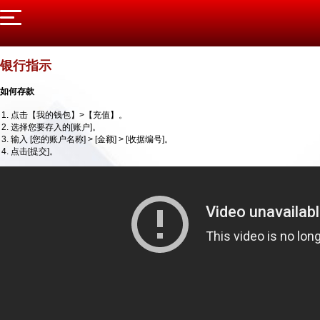
银行指示
如何存款
点击【我的钱包】>【充值】。
选择您要存入的[账户]。
输入 [您的账户名称] > [金额] > [收据编号]。
点击[提交]。