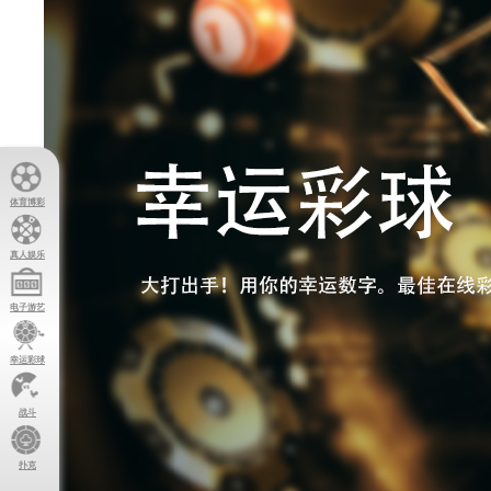
体育博彩
真人娱乐
电子游艺
幸运彩球
战斗
扑克