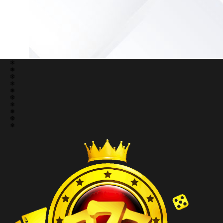
❄
❅
❆
❄
❅
❆
❄
❅
❆
❄