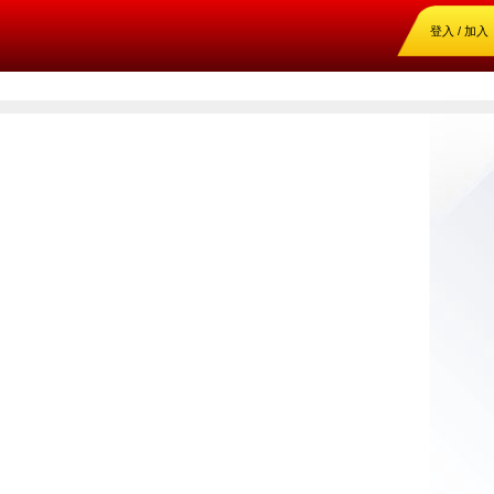
登入 / 加入