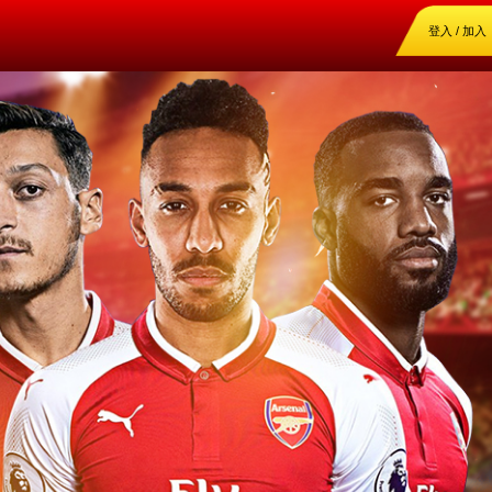
登入 / 加入