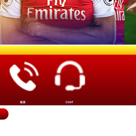
联系
CHAT