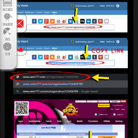
联系我们
电子游艺
幸运彩球
Uwin777@hush.ai
战斗
扑克
+6012-3915346
快速链接
首页
体育博彩
真人娱乐
电子游艺
幸运彩球
战斗
扑克
精彩优惠
联盟代理
汇款
执照