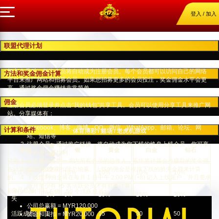
登入 / 加入
联盟代理计划
加入会员后，每位会员将自动成为注册会员。每个会员都可以访问自己的网络
方法和奖金佣金计算
平台来推广网站和招募会员。如果您招募更多的会员投注，奖金佣金水平会更
高。通过奖金佣金赚钱非常简单。
佣金
注册会员必须登录并点击“我的钱包”共享工具。会员可以使用分享工具来推广网
站。分享媒体有：
Facebook、博客、微博、QQ、微信、WhatAapp、邮箱、论坛、网
计算和条件
体育博彩 / 赌场 / 老虎机游戏
站、短信等
注册会员，通过推广链接，将自动成为您下线的终身上线会员，您可享
青
等级
银
黄金
白金
钻石
受终身提成红利。
铜
会员被招募到一周内所有会员的总收入，系统将计算会员赚取的奖金佣
计算：
金水平（%）。
10
在计算奖金佣金之前扣除总输赢。上线的佣金是根据下线的损失金额来计算
首次存款
10%
10%
10%
10%
%
下线红利佣金将在每月 1 日中午 2:00 PM (+8) 记入上线账户，并且要求
的。
该月至少有 >5 名活跃会员才有资格计算。
会员总损
示例：（对于钻石级，50 个活跃成员）
3%
6%
10%
15%
20%
失
公司总赢额 = MYR120,000
活跃成员
1
5
15
30
50
奖金和回扣 = MYR20,000