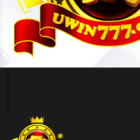
❄
❅
❆
❄
❅
❆
❄
❅
❆
❄