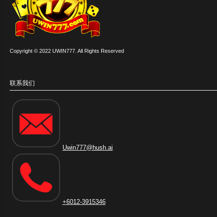
Copyright © 2022 UWIN777. All Rights Reserved
联系我们
Uwin777@hush.ai
+6012-3915346