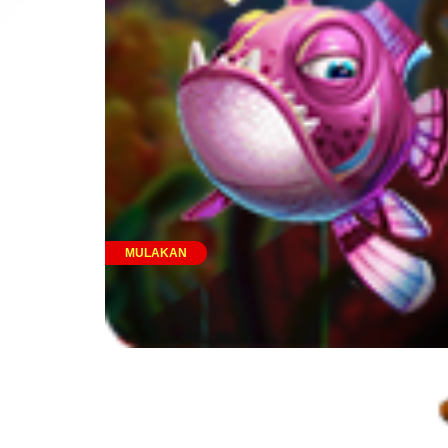
MULAKAN