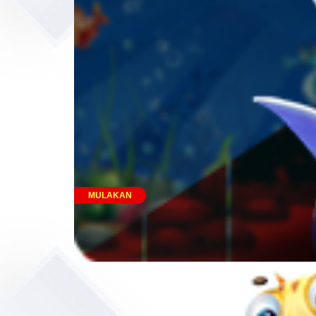
MULAKAN