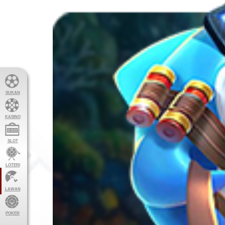
SUKAN
KASINO
SLOT
LOTERI
LAWAN
POKER