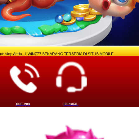
EKARANG TERSEDIA DI SITUS MOBILE
HUBUNGI
BERBUAL