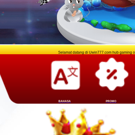
Selamat datang di Uwin777.com hub gaming one stop Anda.. UWIN777 S
BAHASA
PROMO