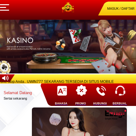
MASUK / DAFTAR
top Anda.. UWIN777 SEKARANG TERSEDIA DI SITUS MOBILE
Selamat Datang
Sertai sekarang
BAHASA
PROMO
HUBUNGI
BERBUAL