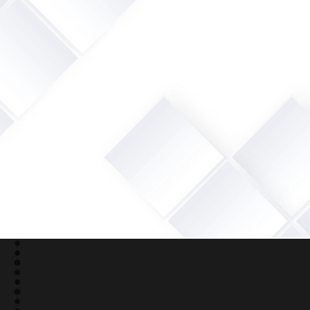
❄
❅
❆
❄
❅
❆
❄