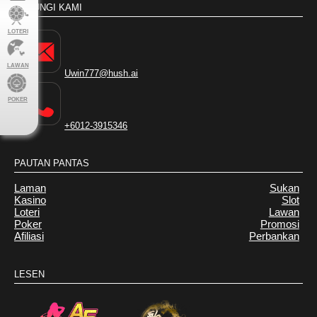
HUBUNGI KAMI
LOTERI
LAWAN
Uwin777@hush.ai
POKER
+6012-3915346
PAUTAN PANTAS
Laman
Sukan
Kasino
Slot
Loteri
Lawan
Poker
Promosi
Afiliasi
Perbankan
LESEN