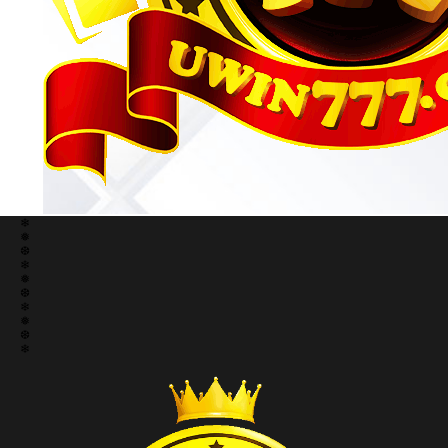
❄
❅
❆
❄
❅
❆
❄
❅
❆
❄