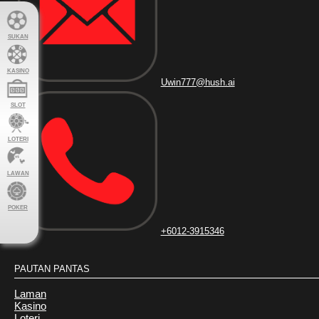
SUKAN
KASINO
Uwin777@hush.ai
SLOT
LOTERI
LAWAN
POKER
+6012-3915346
PAUTAN PANTAS
Laman
Kasino
Loteri