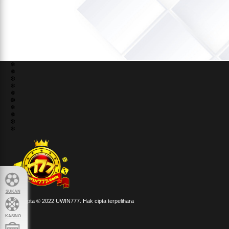
❄
❅
❆
❄
❅
❆
❄
❅
❆
❄
SUKAN
Hak Cipta © 2022 UWIN777. Hak cipta terpelihara
KASINO